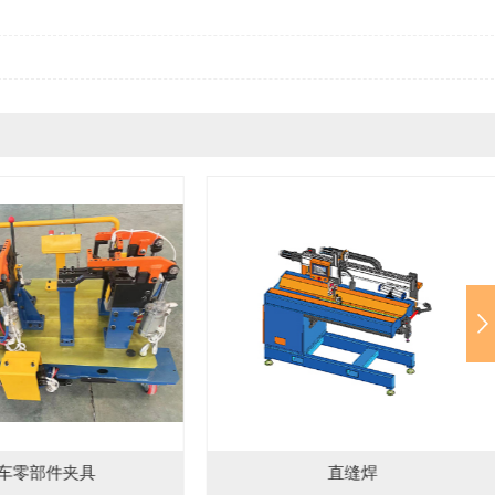
直缝焊
自动卷圆机